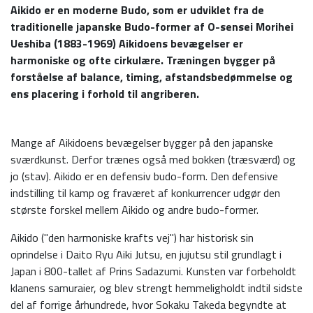
Aikido er en moderne Budo, som er udviklet fra de
traditionelle japanske Budo-former af O-sensei Morihei
Ueshiba (1883-1969) Aikidoens bevægelser er
harmoniske og ofte cirkulære.
Træningen bygger på
forståelse af balance, timing, afstandsbedømmelse og
ens placering i forhold til angriberen.
Mange af Aikidoens bevægelser bygger på den japanske
sværdkunst. Derfor trænes også med bokken (træsværd) og
jo (stav). Aikido er en defensiv budo-form. Den defensive
indstilling til kamp og fraværet af konkurrencer udgør den
største forskel mellem Aikido og andre budo-former.
Aikido ("den harmoniske krafts vej") har historisk sin
oprindelse i Daito Ryu Aiki Jutsu, en jujutsu stil grundlagt i
Japan i 800-tallet af Prins Sadazumi. Kunsten var forbeholdt
klanens samuraier, og blev strengt hemmeligholdt indtil sidste
del af forrige århundrede, hvor Sokaku Takeda begyndte at