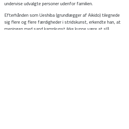
undervise udvalgte personer udenfor familien.
Efterhånden som Ueshiba (grundlægger af Aikido) tilegnede
sig flere og flere færdigheder i stridskunst, erkendte han, at
meningen med sand kampkunst ikke kunne være at slå
modstanderen med brutal kraft, men derimod at opnå total
kontrol med sig selv, og således gøre sig fri af en eventuel
strid med en angriber. Ud fra denne erkendelse udviklede han
en helt ny og defensiv kampkunst, som, skønt trænet i
mange år, først officielt fik navnet Aikido i 1941 og i dag
dyrkes af tusindvis af udøvere i hele verden.
Aikido består af en lang række låse- og kasteteknikker.
Bevægelserne er cirkulære og harmoniske, og bygger på
principper fra den japanske fægtekunst, hvorfor også træning
med våben, Bokken (træsværd) og Jo (stav) er en vigtig del af
aikido-træningen. Den grundlæggende defensive indstilling og
fraværet af konkurrence (det at aikido ikke er en sport, med
tabere og vindere) er den største forskel mellem Aikido og de