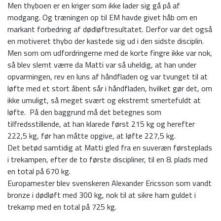
Men thyboen er en kriger som ikke lader sig gå på af
modgang. Og træningen op til EM havde givet håb om en
markant forbedring af dødløftresultatet. Derfor var det også
en motiveret thybo der kastede sig ud i den sidste disciplin.
Men som om udfordringerne med de korte fingre ikke var nok,
så blev slemt værre da Matti var så uheldig, at han under
opvarmingen, rev en luns af håndfladen og var tvunget til at
løfte med et stort åbent sår i håndfladen, hvilket gør det, om
ikke umuligt, så meget svært og ekstremt smertefuldt at
løfte. På den baggrund må det betegnes som
tilfredsstillende, at han klarede først 215 kg og herefter
222,5 kg, før han måtte opgive, at løfte 227,5 kg.
Det betød samtidig at Matti gled fra en suveræn førsteplads
i trekampen, efter de to første discipliner, til en 8. plads med
en total på 670 kg.
Europamester blev svenskeren Alexander Ericsson som vandt
bronze i dødløft med 300 kg, nok til at sikre ham guldet i
trekamp med en total på 725 kg.