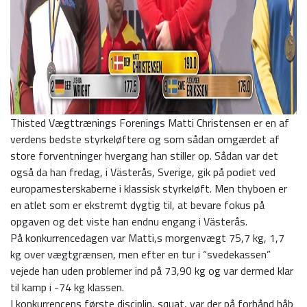
Thisted Vægttrænings Forenings Matti Christensen er en af
verdens bedste styrkeløftere og som sådan omgærdet af
store forventninger hvergang han stiller op. Sådan var det
også da han fredag, i Västerås, Sverige, gik på podiet ved
europamesterskaberne i klassisk styrkeløft. Men thyboen er
en atlet som er ekstremt dygtig til, at bevare fokus på
opgaven og det viste han endnu engang i Västerås.
På konkurrencedagen var Matti,s morgenvægt 75,7 kg, 1,7
kg over vægtgrænsen, men efter en tur i “svedekassen”
vejede han uden problemer ind på 73,90 kg og var dermed klar
til kamp i -74 kg klassen.
I konkurrencens første disciplin, squat, var der på forhånd håb