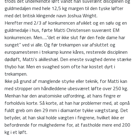
trods det underkendte løft vandt han suverænt disciplinen og
guldmedaljen med hele 12,5 kg margen til den tyske løfter
med det britisk klingende navn Joshua Wright.
Herefter med 2/3 af konkurrencen afviklet og en sølv og en
guldmedalje i hus, førte Matti Christensen suverænt EM
konkurrencen. Men…..”det er ikke slut før den fede dame har
sunget” ved vi alle. Og før trekampen var afsluttet og
europamesteren i trekamp kunne kåres, resterede disciplinen
dødløft, Matti’s akilleshæl. Den eneste svaghed denne stærke
thybo har. Men en svaghed som ofte har kostet dyrt i
trekampen.
Ikke på grund af manglende styrke eller teknik, for Matti kan
med stropper om håndleddene ubesværet løfte over 250 kg.
Menhan har den anatomiske udfordring, at hans fingre er
forholdvis korte. Så korte, at han har problemer med, at opnå
fuldt greb om den 29 mm i diamanter tykke vægtstang. Det
betyder, at han skal holde vægten i fingrene, hvilket ikke er
befordrende for mulighederne for, at fastholde mere end 200
kg i et løft.