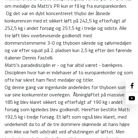
om medaljer da Matti’s PR kun er få kg fra europarekorden.
Og det var en dybt koncentreret thybo der åbnede
konkurrencen med et sikkert løft på 242,5 kg efterfulgt af
252,5 kg i andet forsøg og 257,5 kg i tredje og sidste. Alle
tre løft blev overbevisende godkendt med
dommerstemmerne 3-0 og thyboen sikrede sig sølvmedaljen
og var efter squat på 2. pladsen kun 2,5 kg efter den førende
italiener Dennis Fastelli.
Matti’s paradedisciplin er - og har altid været - bænkpres.
Disciplinen hvor han er indehaver af to europarekorder og som
ofte har sikret ham flest medaljer og titler.
Og denne gang var ingenlunde anderledes for thyboen som
var sine konkurrenter overlegen. Åbningløftet på massive
185 kg blev klaret sikkert og efterfulgt af 190 kg i andet
forsøg som ligeledes blev godkendt. Herefter bestilte Matti
192,5 kg i tredje forsøg. Et løft som også blev klaret, med
underkendt da to af de tre dommere skønnede at hans højre
arm ikke var helt udstrakt ved afslutningen af løftet. Men