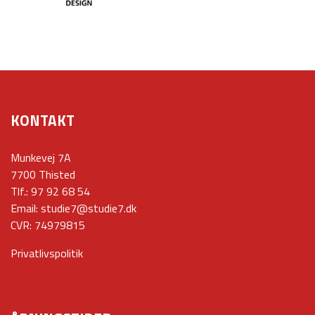
KONTAKT
Munkevej 7A
7700 Thisted
Tlf.:
97 92 68 54
Email:
studie7@studie7.dk
CVR: 74979815
Privatlivspolitik