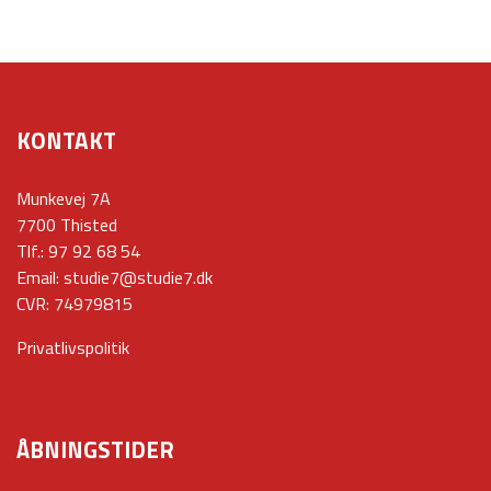
KONTAKT
Munkevej 7A
7700 Thisted
Tlf.:
97 92 68 54
Email:
studie7@studie7.dk
CVR: 74979815
Privatlivspolitik
ÅBNINGSTIDER