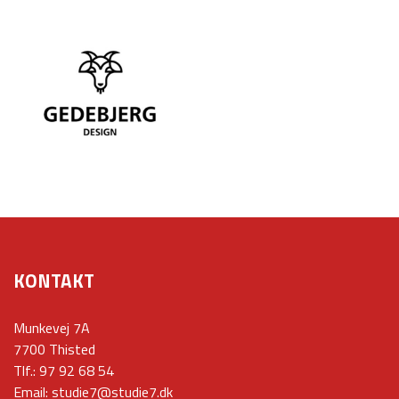
KONTAKT
Munkevej 7A
7700 Thisted
Tlf.:
97 92 68 54
Email:
studie7@studie7.dk