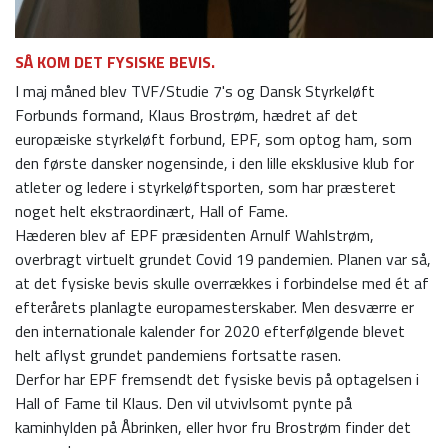
SÅ KOM DET FYSISKE BEVIS.
I maj måned blev TVF/Studie 7's og Dansk Styrkeløft
Forbunds formand, Klaus Brostrøm, hædret af det
europæiske styrkeløft forbund, EPF, som optog ham, som
den første dansker nogensinde, i den lille eksklusive klub for
atleter og ledere i styrkeløftsporten, som har præsteret
noget helt ekstraordinært, Hall of Fame.
Hæderen blev af EPF præsidenten Arnulf Wahlstrøm,
overbragt virtuelt grundet Covid 19 pandemien. Planen var så,
at det fysiske bevis skulle overrækkes i forbindelse med ét af
efterårets planlagte europamesterskaber. Men desværre er
den internationale kalender for 2020 efterfølgende blevet
helt aflyst grundet pandemiens fortsatte rasen.
Derfor har EPF fremsendt det fysiske bevis på optagelsen i
Hall of Fame til Klaus. Den vil utvivlsomt pynte på
kaminhylden på Åbrinken, eller hvor fru Brostrøm finder det