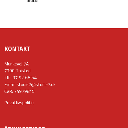
KONTAKT
Munkevej 7A
7700 Thisted
Tlf.:
97 92 68 54
Email:
studie7@studie7.dk
CVR: 74979815
Privatlivspolitik