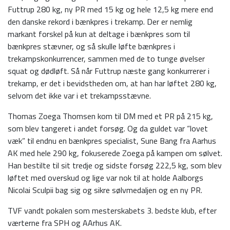
Futtrup 280 kg, ny PR med 15 kg og hele 12,5 kg mere end
den danske rekord i bænkpres i trekamp. Der er nemlig
markant forskel på kun at deltage i bænkpres som til
bænkpres stævner, og så skulle løfte bænkpres i
trekampskonkurrencer, sammen med de to tunge øvelser
squat og dødløft. Så når Futtrup næste gang konkurrerer i
trekamp, er det i bevidstheden om, at han har løftet 280 kg,
selvom det ikke var i et trekampsstævne.
Thomas Zoega Thomsen kom til DM med et PR på 215 kg,
som blev tangeret i andet forsøg. Og da guldet var “lovet
væk” til endnu en bænkpres specialist, Sune Bang fra Aarhus
AK med hele 290 kg, fokuserede Zoega på kampen om sølvet.
Han bestilte til sit tredje og sidste forsøg 222,5 kg, som blev
løftet med overskud og lige var nok til at holde Aalborgs
Nicolai Sculpii bag sig og sikre sølvmedaljen og en ny PR.
TVF vandt pokalen som mesterskabets 3. bedste klub, efter
værterne fra SPH og AArhus AK.