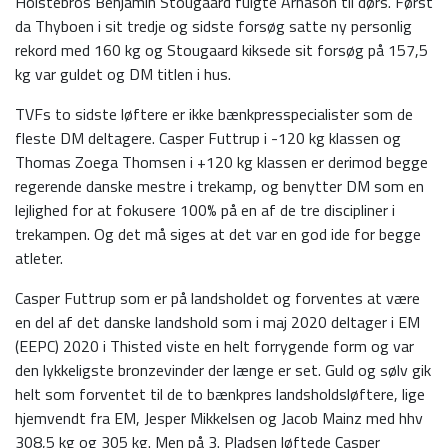
Holstebros Benjamin Stougaard fulgte Árnason til dørs. Først
da Thyboen i sit tredje og sidste forsøg satte ny personlig
rekord med 160 kg og Stougaard kiksede sit forsøg på 157,5
kg var guldet og DM titlen i hus.
TVFs to sidste løftere er ikke bænkpresspecialister som de
fleste DM deltagere. Casper Futtrup i -120 kg klassen og
Thomas Zoega Thomsen i +120 kg klassen er derimod begge
regerende danske mestre i trekamp, og benytter DM som en
lejlighed for at fokusere 100% på en af de tre discipliner i
trekampen. Og det må siges at det var en god ide for begge
atleter.
Casper Futtrup som er på landsholdet og forventes at være
en del af det danske landshold som i maj 2020 deltager i EM
(EEPC) 2020 i Thisted viste en helt forrygende form og var
den lykkeligste bronzevinder der længe er set. Guld og sølv gik
helt som forventet til de to bænkpres landsholdsløftere, lige
hjemvendt fra EM, Jesper Mikkelsen og Jacob Mainz med hhv
308,5 kg og 305 kg. Men på 3. Pladsen løftede Casper