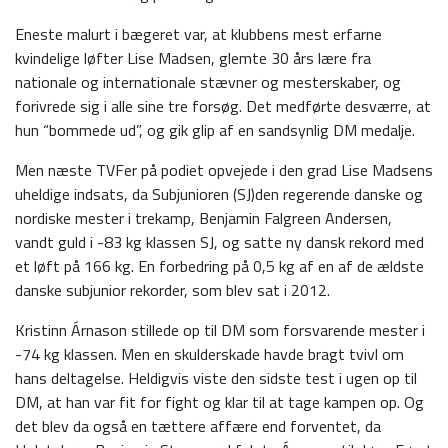
Eneste malurt i bægeret var, at klubbens mest erfarne
kvindelige løfter Lise Madsen, glemte 30 års lære fra
nationale og internationale stævner og mesterskaber, og
forivrede sig i alle sine tre forsøg. Det medførte desværre, at
hun “bommede ud”, og gik glip af en sandsynlig DM medalje.
Men næste TVFer på podiet opvejede i den grad Lise Madsens
uheldige indsats, da Subjunioren (SJ)den regerende danske og
nordiske mester i trekamp, Benjamin Falgreen Andersen,
vandt guld i -83 kg klassen SJ, og satte ny dansk rekord med
et løft på 166 kg. En forbedring på 0,5 kg af en af de ældste
danske subjunior rekorder, som blev sat i 2012.
Kristinn Árnason stillede op til DM som forsvarende mester i
-74 kg klassen. Men en skulderskade havde bragt tvivl om
hans deltagelse. Heldigvis viste den sidste test i ugen op til
DM, at han var fit for fight og klar til at tage kampen op. Og
det blev da også en tættere affære end forventet, da