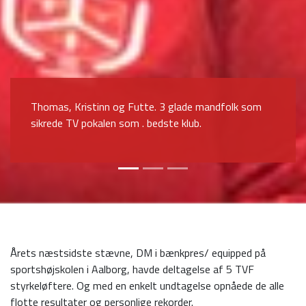
En glad Benjamin....DM guld og dansk rekord
Årets næstsidste stævne, DM i bænkpres/ equipped på
sportshøjskolen i Aalborg, havde deltagelse af 5 TVF
styrkeløftere. Og med en enkelt undtagelse opnåede de alle
flotte resultater og personlige rekorder.