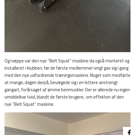
Og næppe var den nye ”Belt Squat” maskine da også monteret og
installeret i klubben, før de første medlemmer ivrigt gav sig i gang
med den nye udfordrende træningsmaskine. Noget som medførte
at mange, dagen derpå, bevægede sig i en lettere anstrengt
gangart, forårsaget af ømme benmuskler. Der er allerede nu ingen
umiddelbar tvivl, blandt de første brugere, om effekten af den
nye ”Belt Squat” maskine.