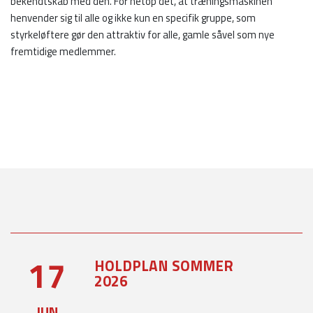
bekendtskab med den. For netop det, at træningsmaskinen
henvender sig til alle og ikke kun en specifik gruppe, som
styrkeløftere gør den attraktiv for alle, gamle såvel som nye
fremtidige medlemmer.
17
HOLDPLAN SOMMER
2026
JUN