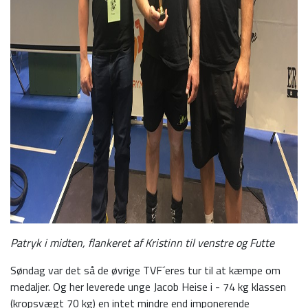
Patryk i midten, flankeret af Kristinn til venstre og Futte
Søndag var det så de øvrige TVF´eres tur til at kæmpe om
medaljer. Og her leverede unge Jacob Heise i - 74 kg klassen
(kropsvægt 70 kg) en intet mindre end imponerende