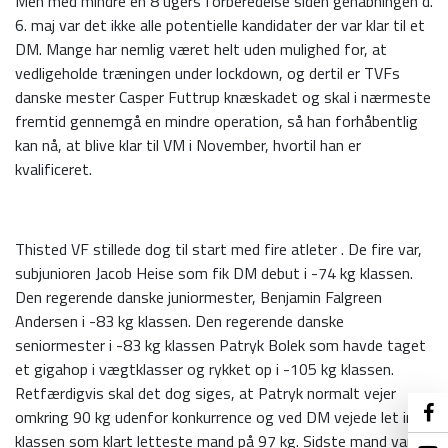
Men med mindre en 8 ugers forberedelse siden genåbningen d.
6. maj var det ikke alle potentielle kandidater der var klar til et
DM. Mange har nemlig været helt uden mulighed for, at
vedligeholde træningen under lockdown, og dertil er TVFs
danske mester Casper Futtrup knæskadet og skal i nærmeste
fremtid gennemgå en mindre operation, så han forhåbentlig
kan nå, at blive klar til VM i November, hvortil han er
kvalificeret.
Thisted VF stillede dog til start med fire atleter . De fire var,
subjunioren Jacob Heise som fik DM debut i -74 kg klassen.
Den regerende danske juniormester, Benjamin Falgreen
Andersen i -83 kg klassen. Den regerende danske
seniormester i -83 kg klassen Patryk Bolek som havde taget
et gigahop i vægtklasser og rykket op i -105 kg klassen.
Retfærdigvis skal det dog siges, at Patryk normalt vejer
omkring 90 kg udenfor konkurrence og ved DM vejede let ind i
klassen som klart letteste mand på 97 kg. Sidste mand var