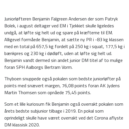
Juniorløfteren Benjamin Falgreen Andersen der som Patryk
Bolek, i august deltager ved EM i Tjekkiet skulle ligeledes
undgå, at løfte sig helt ud og spare på kræfterne til EM.
Alligevel formåede Benjamin, at sætte ny PR i -83 kg klassen
med en total på 657,5 kg fordelt på 250 kg i squat, 177,5 kg i
bænkpres og 230 kg i dødløft, uden at løfte sig helt ud.
Benjamin vandt dermed sin andet junior DM titel af to mulige
foran SPH Aalborgs Bertram Vorm.
Thyboen snuppede også pokalen som bedste juniorløfter på
points med snævert margen, 76,08 points foran AK Jydens
Martin Thomsen som opnåede 75,45 points.
Som et lille kuriosum fik Benjamin også overrakt pokalen som
årets bedste subjunior tilbage i 2019. En pokal som
oprindeligt skulle have været overrakt ved det Corona aflyste
DM klassisk 2020.