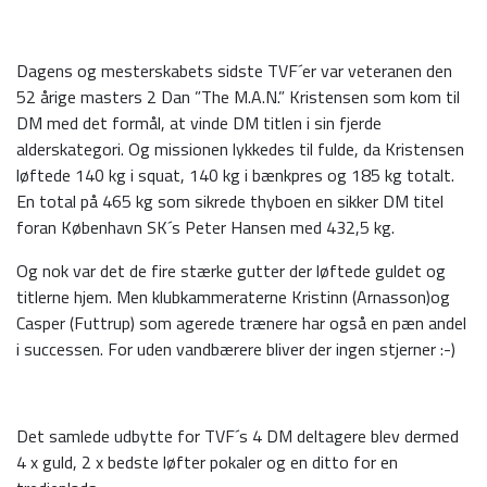
Dagens og mesterskabets sidste TVF´er var veteranen den
52 årige masters 2 Dan ”The M.A.N.” Kristensen som kom til
DM med det formål, at vinde DM titlen i sin fjerde
alderskategori. Og missionen lykkedes til fulde, da Kristensen
løftede 140 kg i squat, 140 kg i bænkpres og 185 kg totalt.
En total på 465 kg som sikrede thyboen en sikker DM titel
foran København SK´s Peter Hansen med 432,5 kg.
Og nok var det de fire stærke gutter der løftede guldet og
titlerne hjem. Men klubkammeraterne Kristinn (Arnasson)og
Casper (Futtrup) som agerede trænere har også en pæn andel
i successen. For uden vandbærere bliver der ingen stjerner :-)
Det samlede udbytte for TVF´s 4 DM deltagere blev dermed
4 x guld, 2 x bedste løfter pokaler og en ditto for en