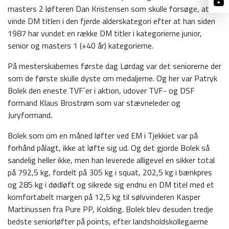
masters 2 løfteren Dan Kristensen som skulle forsøge, at
vinde DM titlen i den fjerde alderskategori efter at han siden
1987 har vundet en række DM titler i kategorierne junior,
senior og masters 1 (+40 år) kategorierne.
På mesterskabernes første dag Lørdag var det seniorerne der
som de første skulle dyste om medaljerne. Og her var Patryk
Bolek den eneste TVF´er i aktion, udover TVF- og DSF
formand Klaus Brostrøm som var stævneleder og
Juryformand.
Bolek som om en måned løfter ved EM i Tjekkiet var på
forhånd pålagt, ikke at løfte sig ud. Og det gjorde Bolek så
sandelig heller ikke, men han leverede alligevel en sikker total
på 792,5 kg, fordelt på 305 kg i squat, 202,5 kg i bænkpres
og 285 kg i dødløft og sikrede sig endnu en DM titel med et
komfortabelt margen på 12,5 kg til sølvvinderen Kasper
Martinussen fra Pure PP, Kolding. Bolek blev desuden tredje
bedste seniorløfter på points, efter landsholdskollegaerne