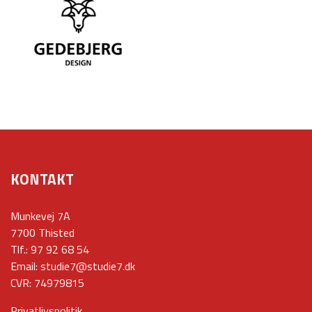
KONTAKT
Munkevej 7A
7700 Thisted
Tlf.:
97 92 68 54
Email:
studie7@studie7.dk
CVR: 74979815
Privatlivspolitik