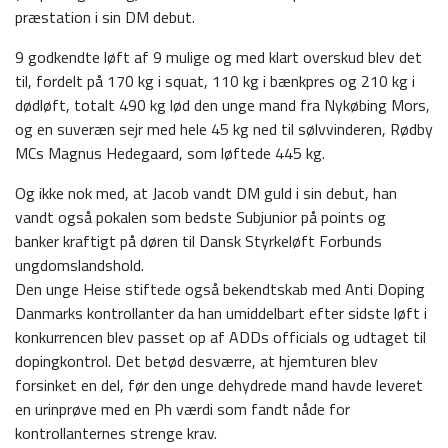
præstation i sin DM debut.
9 godkendte løft af 9 mulige og med klart overskud blev det
til, fordelt på 170 kg i squat, 110 kg i bænkpres og 210 kg i
dødløft, totalt 490 kg lød den unge mand fra Nykøbing Mors,
og en suveræn sejr med hele 45 kg ned til sølvvinderen, Rødby
MCs Magnus Hedegaard, som løftede 445 kg.
Og ikke nok med, at Jacob vandt DM guld i sin debut, han
vandt også pokalen som bedste Subjunior på points og
banker kraftigt på døren til Dansk Styrkeløft Forbunds
ungdomslandshold.
Den unge Heise stiftede også bekendtskab med Anti Doping
Danmarks kontrollanter da han umiddelbart efter sidste løft i
konkurrencen blev passet op af ADDs officials og udtaget til
dopingkontrol. Det betød desværre, at hjemturen blev
forsinket en del, før den unge dehydrede mand havde leveret
en urinprøve med en Ph værdi som fandt nåde for
kontrollanternes strenge krav.