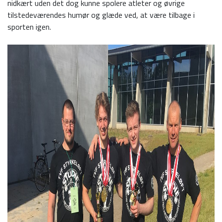
nidkært uden det dog kunne spolere atleter og øvrige
tilstedeværendes humør og glæde ved, at være tilbage i
sporten igen.