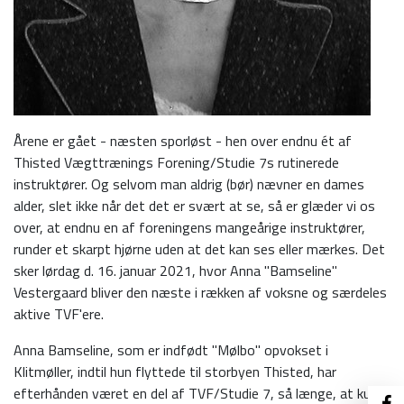
Årene er gået - næsten sporløst - hen over endnu ét af
Thisted Vægttrænings Forening/Studie 7s rutinerede
instruktører. Og selvom man aldrig (bør) nævner en dames
alder, slet ikke når det det er svært at se, så er glæder vi os
over, at endnu en af foreningens mangeårige instruktører,
runder et skarpt hjørne uden at det kan ses eller mærkes. Det
sker lørdag d. 16. januar 2021, hvor Anna "Bamseline"
Vestergaard bliver den næste i rækken af voksne og særdeles
aktive TVF'ere.
Anna Bamseline, som er indfødt "Mølbo" opvokset i
Klitmøller, indtil hun flyttede til storbyen Thisted, har
efterhånden været en del af TVF/Studie 7, så længe, at kun