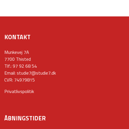
KONTAKT
Munkevej 7A
7700 Thisted
Tlf.:
97 92 68 54
Email:
studie7@studie7.dk
CVR: 74979815
Privatlivspolitik
ÅBNINGSTIDER